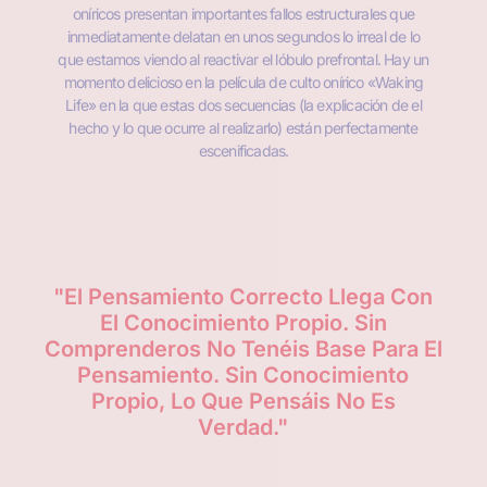
oníricos presentan importantes fallos estructurales que
inmediatamente delatan en unos segundos lo irreal de lo
que estamos viendo al reactivar el lóbulo prefrontal. Hay un
momento delicioso en la película de culto onírico «Waking
Life» en la que estas dos secuencias (la explicación de el
hecho y lo que ocurre al realizarlo) están perfectamente
escenificadas.
Del
"El Pensamiento Correcto Llega Con
"S
r
El Conocimiento Propio. Sin
Nu
Comprenderos No Tenéis Base Para El
Ta
Pensamiento. Sin Conocimiento
E
Propio, Lo Que Pensáis No Es
Verdad."