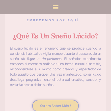
Ir
al
contenido
EMPECEMOS POR AQUÍ...
¿Qué Es Un Sueño Lúcido?
El sueño lúcido es el fenómeno que se produce cuando la
conciencia habitual de vigilia irrumpe durante el trascurso de un
sueño
sin llegar a despertarnos
. El soñador experimenta
entonces el escenario onírico de una forma inusual e increíble,
reconociéndose a sí mismo como creador y espectador de
todo aquello que percibe. Una vez manifestado, soñar lúcido
despliega progresivamente el potencial creativo, sanador y
evolutivo propio de los sueños.
Quiero Saber Más !