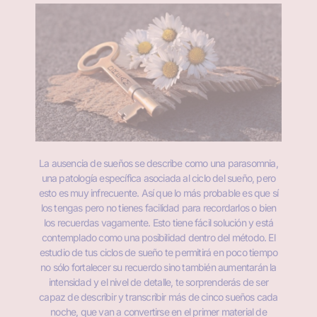
La ausencia de sueños se describe como una parasomnia,
una patología específica asociada al ciclo del sueño, pero
esto es muy infrecuente
. Así que lo más probable es que sí
los tengas pero no tienes facilidad para recordarlos o bien
los recuerdas vagamente. Esto tiene fácil solución y está
contemplado como una posibilidad dentro del método. El
estudio de tus ciclos de sueño te permitirá en poco tiempo
no sólo fortalecer su recuerdo sino también aumentarán la
intensidad y el nivel de detalle, te sorprenderás de ser
capaz de describir y transcribir más de cinco sueños cada
noche, que van a convertirse en el primer material de