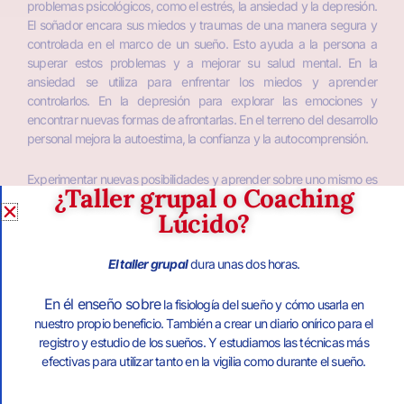
problemas psicológicos, como el estrés, la ansiedad y la depresión.
El soñador encara sus miedos y traumas de una manera segura y
controlada en el marco de un sueño. Esto ayuda a la persona a
superar estos problemas y a mejorar su salud mental. En la
ansiedad se utiliza para enfrentar los miedos y aprender
controlarlos. En la depresión para explorar las emociones y
encontrar nuevas formas de afrontarlas. En el terreno del desarrollo
personal mejora la autoestima, la confianza y la autocomprensión.
Experimentar nuevas posibilidades y aprender sobre uno mismo es
¿Taller grupal o Coaching
sin duda el objetivo de los sueños. Pero hacerlo además
Lúcido?
estableciendo comunicación directa con el subconsciente (el rey
del campo onírico) ayuda a crecer, desarrollarse y evolucionar en el
autoconocimiento, explorando nuestras las fortalezas y
El taller grupal
dura unas dos horas.
debilidades desde una posición privilegiada.
En él enseño sobre
la fisiología del sueño y cómo usarla en
nuestro propio beneficio. También a crear un diario onírico para el
registro y estudio de los sueños. Y estudiamos las técnicas más
efectivas para utilizar tanto en la vigilia como durante el sueño.